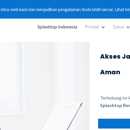
tus web kami dan menjadikan pengalaman Anda lebih lancar. Lihat kebi
ip to main content
Skip to navigat
Splashtop Indonesia
Produk
Solusi
Akses J
Aman
Terhubung ke 
Splashtop Re