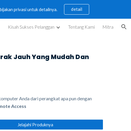
detail
jakan privasi untuk detailnya.
ion
Kisah Sukses Pelanggan
Tentang Kami
Mitra
arak Jauh Yang Mudah Dan
komputer Anda dari perangkat apa pun dengan
mote Access
Jelajahi Produknya